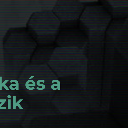
ka és a
zik