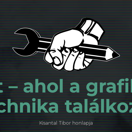
 – ahol a grafi
chnika találko
Kisantal Tibor honlapja