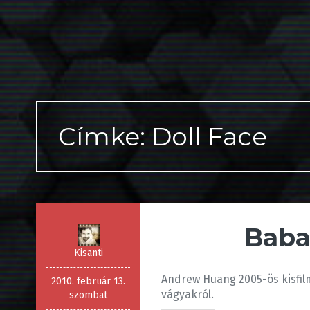
Címke: Doll Face
Baba
Kisanti
Andrew Huang 2005-ös kisfilm
2010. február 13.
vágyakról.
szombat