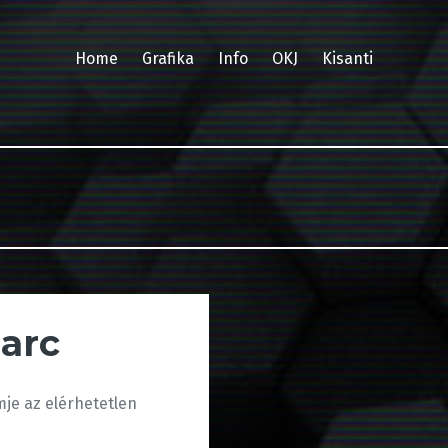
Home
Grafika
Info
OKJ
Kisanti
arc
je az elérhetetlen